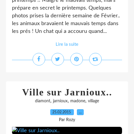
printemps !! Malgré le mauvais temps, mars
prépare en secret le printemps. Quelques
photos prises la dernière semaine de Février..
les animaux bravaient le mauvais temps dans
les prés ! Un chat qui a accouru quand...
Lire la suite
Ville sur Jarnioux..
,
,
,
diamont
jarnioux
madone
village
25.02.2015
…
Par Rozy