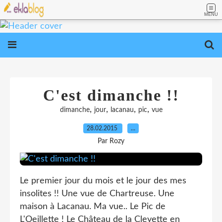
MENU
C'est dimanche !!
,
,
,
,
dimanche
jour
lacanau
pic
vue
28.02.2015
…
Par Rozy
Le premier jour du mois et le jour des mes
insolites !! Une vue de Chartreuse. Une
maison à Lacanau. Ma vue.. Le Pic de
L'Oeillette ! Le Château de la Cleyette en