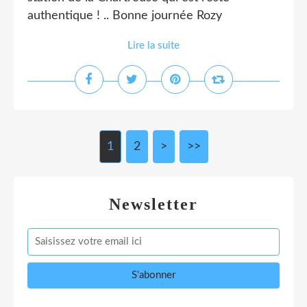
authentique ! .. Bonne journée Rozy
Lire la suite
1
2
>
>>
Newsletter