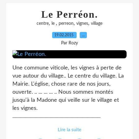
Le Perréon.
,
,
,
,
centre
le
perreon
vignes
village
19.02.2015
…
Par Rozy
Une commune viticole, les vignes à perte de
vue autour du village.. Le centre du village. La
Mairie. L'église, chose rare de nos jours,
ouverte. .. ... ... ... .. Nous sommes montés
jusqu'à la Madone qui veille sur le village et
les vignes.
.......................................................................
Lire la suite