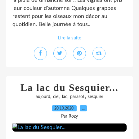
la pluie de dimanche soir.. Les vignes ont pris
leur couleur d'automne Quelques grappes
restent pour les oiseaux mon décor au
quotidien. Belle journée à tous..
Lire la suite
La lac du Sesquier...
,
,
,
,
aujourd
ciel
lac
parasol
sesquier
20.10.2020
…
Par Rozy