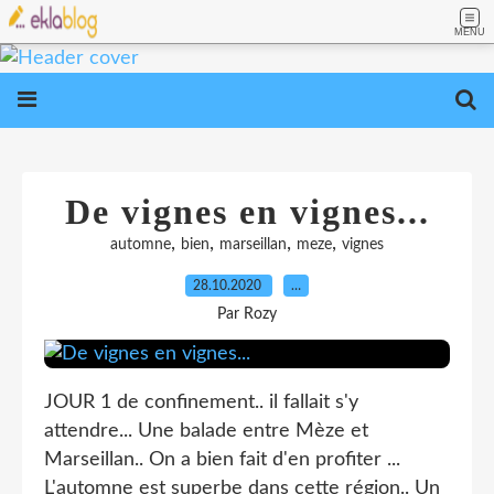
MENU
De vignes en vignes...
,
,
,
,
automne
bien
marseillan
meze
vignes
28.10.2020
…
Par Rozy
JOUR 1 de confinement.. il fallait s'y
attendre... Une balade entre Mèze et
Marseillan.. On a bien fait d'en profiter ...
L'automne est superbe dans cette région.. Un