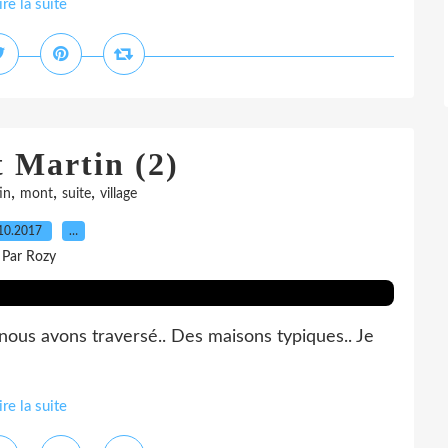
ire la suite
 Martin (2)
,
,
,
in
mont
suite
village
10.2017
…
Par Rozy
ue nous avons traversé.. Des maisons typiques.. Je
ire la suite