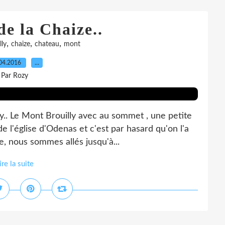
e la Chaize..
,
,
,
lly
chaize
chateau
mont
04.2016
…
Par Rozy
ly.. Le Mont Brouilly avec au sommet , une petite
e l'église d'Odenas et c'est par hasard qu'on l'a
e, nous sommes allés jusqu'à...
ire la suite