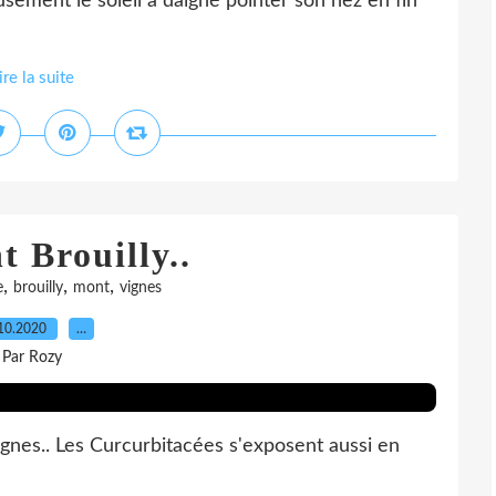
ement le soleil a daigné pointer son nez en fin
ire la suite
 Brouilly..
,
,
,
e
brouilly
mont
vignes
10.2020
…
Par Rozy
ignes.. Les Curcurbitacées s'exposent aussi en