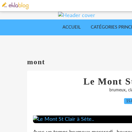
ACCUEIL
CATÉGORIES PRINC
mont
Le Mont St
,
brumeux
cl
15.