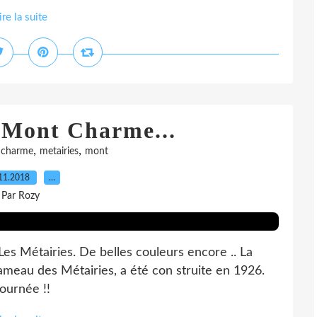
ire la suite
 Mont Charme...
,
,
,
charme
metairies
mont
11.2018
…
Par Rozy
Les Métairies. De belles couleurs encore .. La
eau des Métairies, a été con struite en 1926.
journée !!