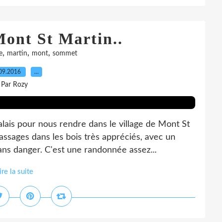
Mont St Martin..
,
,
,
e
martin
mont
sommet
09.2016
…
Par Rozy
is pour nous rendre dans le village de Mont St
ssages dans les bois très appréciés, avec un
ans danger. C'est une randonnée assez...
ire la suite