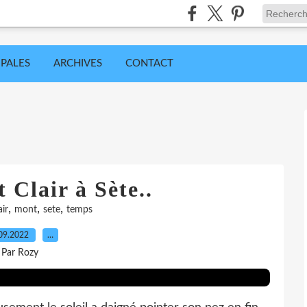
IPALES
ARCHIVES
CONTACT
 Clair à Sète..
,
,
,
air
mont
sete
temps
09.2022
…
Par Rozy