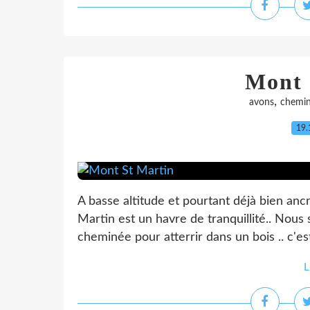
Mont 
,
avons
chemi
19.
A basse altitude et pourtant déjà bien anc
Martin est un havre de tranquillité.. Nous 
cheminée pour atterrir dans un bois .. c'est
L