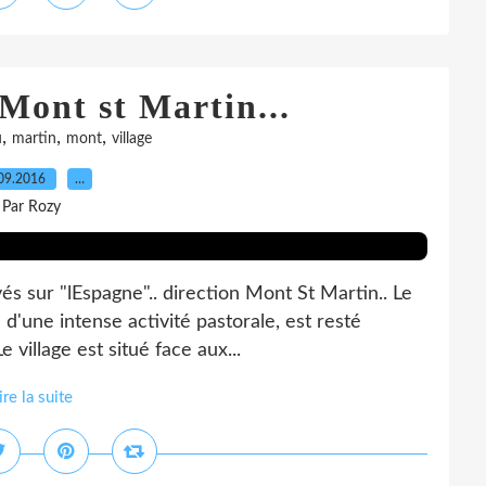
 Mont st Martin...
,
,
,
u
martin
mont
village
09.2016
…
Par Rozy
s sur "lEspagne".. direction Mont St Martin.. Le
 d'une intense activité pastorale, est resté
e village est situé face aux...
ire la suite