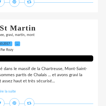
St Martin
,
,
,
nee
gravi
martin
mont
10.2017
…
Par Rozy
ré dans le massif de la Chartreuse, Mont-Saint-
sommes partis de Chalais ... et avons gravi la
 assez haut et très sécurisé...
ire la suite