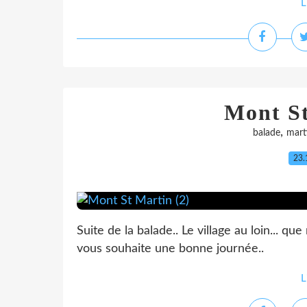
L
Mont St
,
balade
mart
23.
Suite de la balade.. Le village au loin... q
vous souhaite une bonne journée..
L