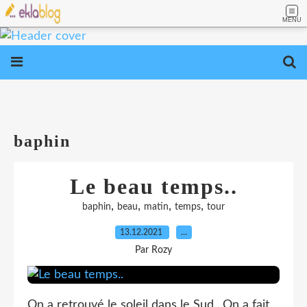
MENU
baphin
Le beau temps..
,
,
,
,
baphin
beau
matin
temps
tour
13.12.2021
…
Par Rozy
On a retrouvé le soleil dans le Sud.. On a fait