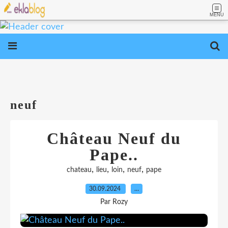
MENU
neuf
Château Neuf du
Pape..
,
,
,
,
chateau
lieu
loin
neuf
pape
30.09.2024
…
Par Rozy